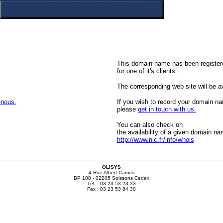
This domain name has been register
for one of it's clients.
The corresponding web site will be ava
-nous.
If you wish to record your domain n
please
get in touch with us.
You can also check on
the availability of a given domain na
http://www.nic.fr/info/whois
OLISYS
4 Rue Albert Camus
BP 188 - 02205 Soissons Cedex
Tél. : 03 23 53 23 33
Fax : 03 23 53 84 30