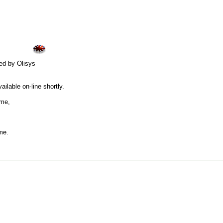
ed by Olisys
ilable on-line shortly.
ame,
me.