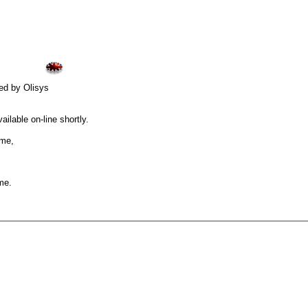
ed by Olisys
ilable on-line shortly.
ame,
me.