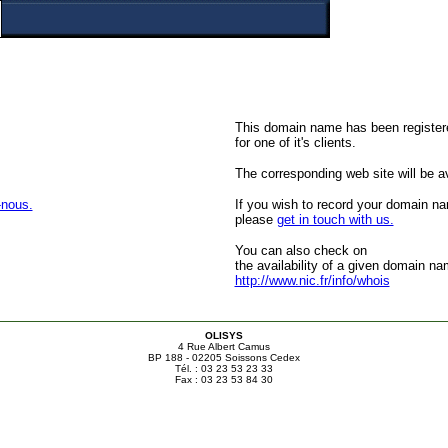
This domain name has been register
for one of it's clients.
The corresponding web site will be ava
-nous.
If you wish to record your domain n
please
get in touch with us.
You can also check on
the availability of a given domain na
http://www.nic.fr/info/whois
OLISYS
4 Rue Albert Camus
BP 188 - 02205 Soissons Cedex
Tél. : 03 23 53 23 33
Fax : 03 23 53 84 30