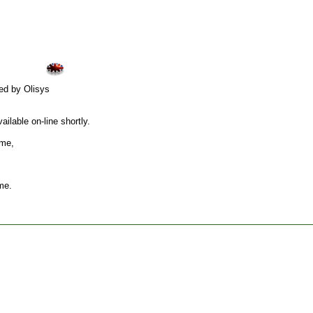
ed by Olisys
ilable on-line shortly.
ame,
me.