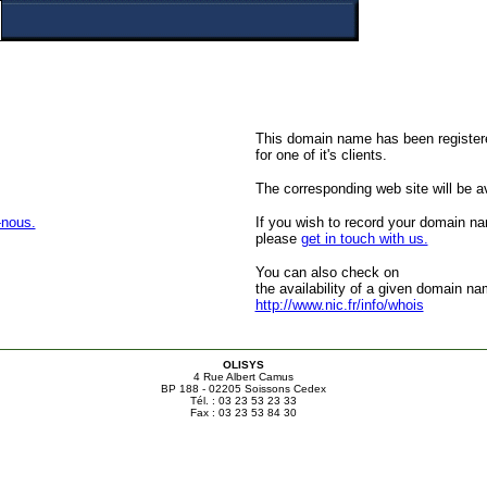
This domain name has been register
for one of it's clients.
The corresponding web site will be ava
-nous.
If you wish to record your domain n
please
get in touch with us.
You can also check on
the availability of a given domain na
http://www.nic.fr/info/whois
OLISYS
4 Rue Albert Camus
BP 188 - 02205 Soissons Cedex
Tél. : 03 23 53 23 33
Fax : 03 23 53 84 30