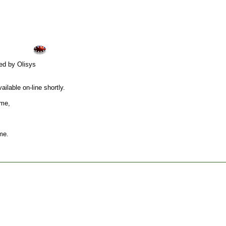
ed by Olisys
ilable on-line shortly.
ame,
me.