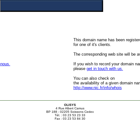
This domain name has been register
for one of it's clients.
The corresponding web site will be ava
-nous.
If you wish to record your domain n
please
get in touch with us.
You can also check on
the availability of a given domain na
http://www.nic.fr/info/whois
OLISYS
4 Rue Albert Camus
BP 188 - 02205 Soissons Cedex
Tél. : 03 23 53 23 33
Fax : 03 23 53 84 30