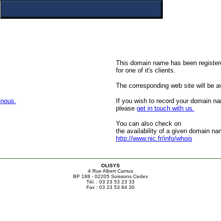
This domain name has been register
for one of it's clients.
The corresponding web site will be ava
-nous.
If you wish to record your domain n
please
get in touch with us.
You can also check on
the availability of a given domain na
http://www.nic.fr/info/whois
OLISYS
4 Rue Albert Camus
BP 188 - 02205 Soissons Cedex
Tél. : 03 23 53 23 33
Fax : 03 23 53 84 30