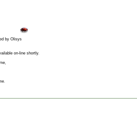
ed by Olisys
ilable on-line shortly.
ame,
me.